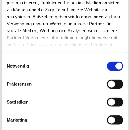
personalisieren, Funktionen für soziale Medien anbieten
zu können und die Zugriffe auf unsere Website zu
analysieren. Außerdem geben wir Informationen zu Ihrer
Verwendung unserer Website an unsere Partner für
soziale Medien, Werbung und Analysen weiter. Unsere
Partner führen diese Informationen möglicherweise mit
Ride Construction Service Worldwide GmbH
weiteren Daten zusammen, die Sie ihnen bereitgestellt
Eingetragener Firmensitz:
haben oder die sie im Rahmen Ihrer Nutzung der Dienste
Brandhagen 9
gesammelt haben.
Einwilligungsauswahl
D-21436 Marschacht
Notwendig
Tel:
+49 (0) 40 8199 5959
Präferenzen
Fax: +49 (0) 40 8199 5966
Statistiken
www.rcsgmbh.eu
info@rcsgmbh.eu
Marketing
Max Eberhard